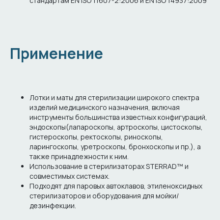
стандартам EN ISO 11607-2:2006 и EN ISO 14937:2009
Применение
Лотки и маты для стерилизации широкого спектра
изделий медицинского назначения, включая
инструменты большинства известных конфигураций,
эндоскопы(лапароскопы, артроскопы, цистоскопы,
гистероскопы, ректоскопы, риноскопы,
ларингоскопы, уретроскопы, бронхоскопы и пр.), а
также принадлежности к ним.
Использование в стерилизаторах STERRAD™ и
совместимых системах.
Подходят для паровых автоклавов, этиленоксидных
стерилизаторов и оборудования для мойки/
дезинфекции.