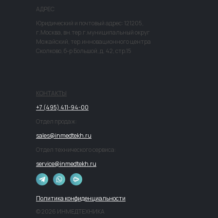
АДРЕС
Юридический и почтовый адрес: 121205,
г.Москва, вн.тер.г.муниципальный округ
Можайский, тер.инновационного центра
Сколково, б-р Большой, д. 42, стр.15
КОНТАКТЫ
+7 (495) 411-94-00
Отдел продаж:
sales@inmedtekh.ru
Отдел технического сервиса:
service@inmedtekh.ru
Политика конфиденциальности
© 2026 ИНМЕДТЕХНИКА