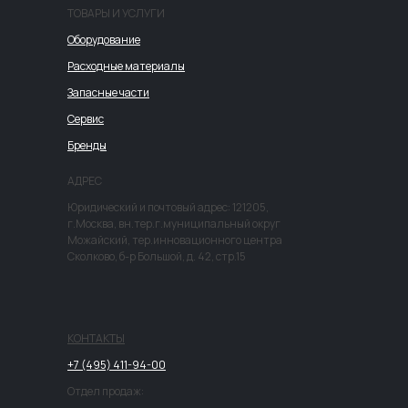
ТОВАРЫ И УСЛУГИ
Оборудование
Расходные материалы
Запасные части
Сервис
Бренды
АДРЕС
Юридический и почтовый адрес: 121205,
г.Москва, вн.тер.г.муниципальный округ
Можайский, тер.инновационного центра
Сколково, б-р Большой, д. 42, стр.15
КОНТАКТЫ
+7 (495) 411-94-00
Отдел продаж: