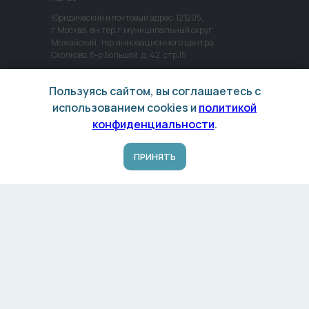
Юридический и почтовый адрес: 121205,
г.Москва, вн.тер.г.муниципальный округ
Можайский, тер.инновационного центра
Сколково, б-р Большой, д. 42, стр.15
Пользуясь сайтом, вы соглашаетесь с
использованием cookies и
политикой
КОНТАКТЫ
конфиденциальности
.
+7 (495) 411-94-00
ПРИНЯТЬ
Отдел продаж:
sales@inmedtekh.ru
Отдел технического сервиса:
service@inmedtekh.ru
Политика конфиденциальности
© 2026 ИНМЕДТЕХНИКА
Не является публичной офертой