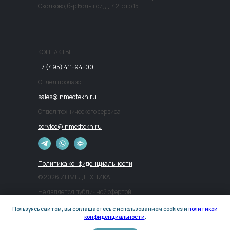
Сколково, б-р Большой, д. 42, стр.15
КОНТАКТЫ
+7 (495) 411-94-00
Отдел продаж:
sales@inmedtekh.ru
Отдел технического сервиса:
service@inmedtekh.ru
Политика конфиденциальности
© 2026 ИНМЕДТЕХНИКА
Не является публичной офертой
Пользуясь сайтом, вы соглашаетесь с использованием cookies и
политикой
Разработка сайта
конфиденциальности
.
Продвижение сайта