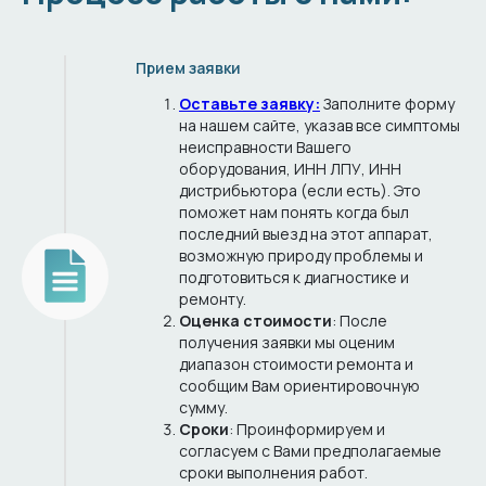
Прием заявки
Оставьте заявку:
Заполните форму
на нашем сайте, указав все симптомы
неисправности Вашего
оборудования, ИНН ЛПУ, ИНН
дистрибьютора (если есть). Это
поможет нам понять когда был
последний выезд на этот аппарат,
возможную природу проблемы и
подготовиться к диагностике и
Продлим жизнь Вашим
ремонту.
Оценка стоимости
: После
стерилизаторам
получения заявки мы оценим
диапазон стоимости ремонта и
сообщим Вам ориентировочную
Оставьте заявку на техническое
сумму.
обслуживание и наш менеджер
Сроки
: Проинформируем и
свяжется с Вами в ближайшее время
согласуем с Вами предполагаемые
сроки выполнения работ.