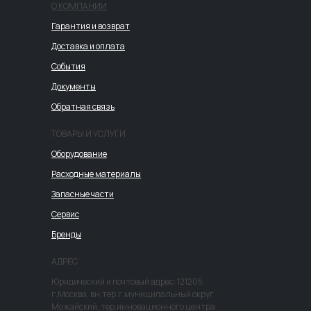
О КОМПАНИИ
Гарантия и возврат
Доставка и оплата
События
Документы
Обратная связь
ТОВАРЫ И УСЛУГИ
Оборудование
Расходные материалы
Запасные части
Сервис
Бренды
АДРЕС
Юридический и почтовый адрес: 121205,
г.Москва, вн.тер.г.муниципальный округ
Можайский, тер.инновационного центра