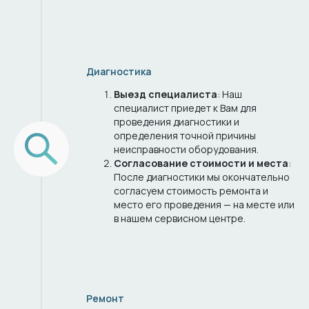
Оставить заявку
Диагностика
И
е
ндивидуальны
условия
Выезд специалиста
: Наш
специалист приедет к Вам для
проведения диагностики и
определения точной причины
неисправности оборудования.
Согласование стоимости и места
:
После диагностики мы окончательно
согласуем стоимость ремонта и
место его проведения — на месте или
в нашем сервисном центре.
Ремонт