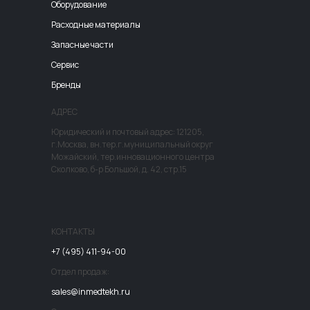
Оборудование
Расходные материалы
Запасные части
Сервис
Бренды
АДРЕС
Юридический и почтовый адрес: 121205,
г.Москва, вн.тер.г.муниципальный округ
Можайский, тер.инновационного центра
Сколково, б-р Большой, д. 42, стр.15
КОНТАКТЫ
+7 (495) 411-94-00
Отдел продаж:
sales@inmedtekh.ru