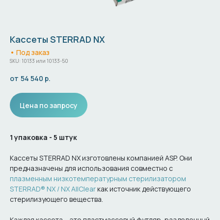
Кассеты STERRAD NX
• Под заказ
SKU:
10133 или 10133-50
54 540
р.
Цена по запросу
1 упаковка - 5 штук
Кассеты STERRAD NX изготовлены компанией ASP. Они
предназначены для использования совместно с
плазменным низкотемпературным стерилизатором
STERRAD® NX / NX AllClear
как источник действующего
стерилизующего вещества.
Каждая кассета – это пластмассовый футляр, разделенный