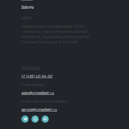
Бренды
АДРЕС
Юридический и почтовый адрес: 121205,
г.Москва, вн.тер.г.муниципальный округ
Можайский, тер.инновационного центра
Сколково, б-р Большой, д. 42, стр.15
КОНТАКТЫ
+7 (495) 411-94-00
Отдел продаж:
sales@inmedtekh.ru
Отдел технического сервиса:
service@inmedtekh.ru