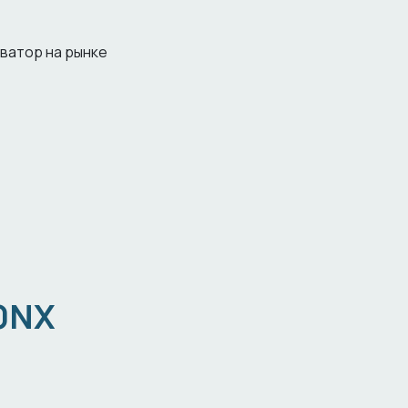
оватор на рынке
0NX