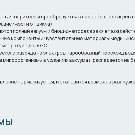
т в испаритель и преобразуется в парообразное агрега
ависимости от цикла).
ются полный вакуум и биоцидная среда за счет воздейст
нные компоненты и чувствительные материалы медицинс
емпературе до 56°C.
еского разряда на электрод парообразный пероксид во
а микроорганизмы в условиях вакуума и распадается на 
вление нормализуется, и становится возможна разгрузка
емы