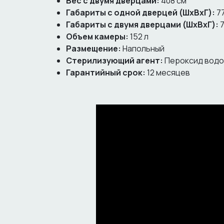
Вес с двумя дверцами:
408 см
Габариты с одной дверцей (ШхВхГ):
77
Габариты с двумя дверцами (ШхВхГ):
7
Объем камеры:
152 л
Размещение:
Напольный
Стерилизующий агент:
Пероксид вод
Гарантийный срок:
12 месяцев