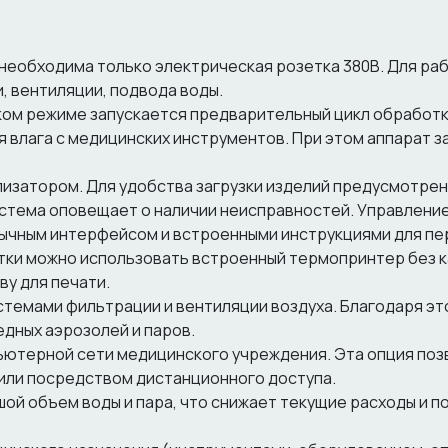
необходима только электрическая розетка 380В. Для ра
, вентиляции, подвода воды.
ом режиме запускается предварительный цикл обработки
 влага с медицинских инструментов. При этом аппарат з
лизатором. Для удобства загрузки изделий предусмотре
истема оповещает о наличии неисправностей. Управлени
ычным интерфейсом и встроенными инструкциями для пе
отки можно использовать встроенный термопринтер без 
ву для печати.
темами фильтрации и вентиляции воздуха. Благодаря эт
дных аэрозолей и паров.
ьютерной сети медицинского учреждения. Эта опция поз
 или посредством дистанционного доступа.
ой объем воды и пара, что снижает текущие расходы и п