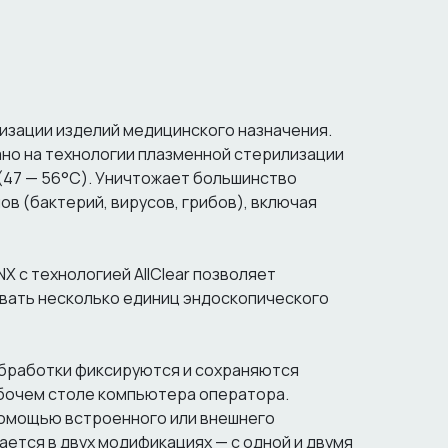
изации изделий медицинского назначения.
но на технологии плазменной стерилизации
(47 — 56°C). Уничтожает большинство
в (бактерий, вирусов, грибов), включая
X с технологией AllClear позволяет
вать несколько единиц эндоскопического
обработки фиксируются и сохраняются
абочем столе компьютера оператора.
помощью встроенного или внешнего
ается в двух модификациях — с одной и двумя