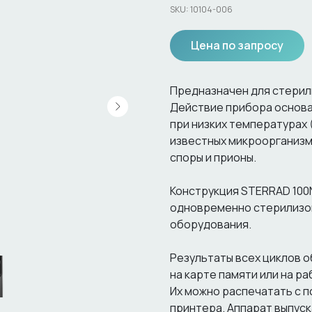
SKU:
10104-006
Цена по запросу
Предназначен для стерил
Действие прибора основа
при низких температурах 
известных микроорганизмо
споры и прионы.
Конструкция STERRAD 100N
одновременно стерилизо
оборудования.
Результаты всех циклов 
на карте памяти или на р
Их можно распечатать с 
принтера. Аппарат выпуск