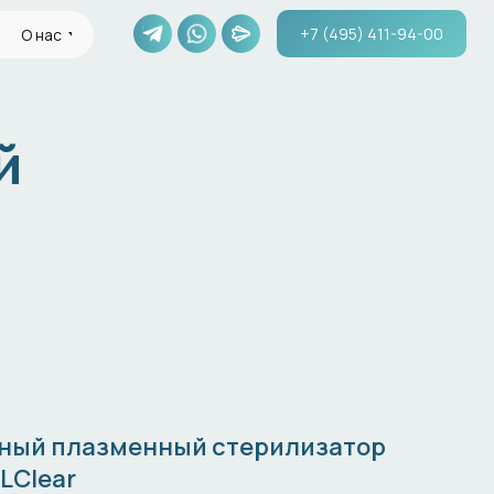
+7 (495) 411-94-00
О нас
й
ный плазменный стерилизатор
LClear