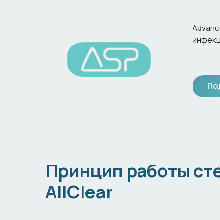
Advance
инфекц
По
Принцип работы ст
AllClear