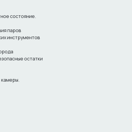
тное состояние.
вия паров
ких инструментов
дорода
безопасные остатки
 камеры.