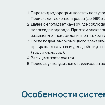
Пероксид водорода из кассеты поступае
Происходит доконцентрация (до 98% в з
Далее он попадает камеру, где соблюда
пероксида водорода. При этом электро
защищены от повреждения при низкой т
После подачи высокомощного электрич
превращается в плазму, воздействует н
(воду и кислород).
Весь цикл повторяется.
После двух полуциклов стерилизации да
Особенности сист