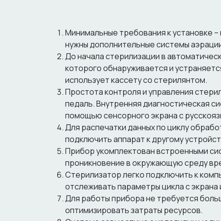
Минимальные требования к установке – 
нужны дополнительные системы аэрации
До начала стерилизации в автоматическ
которого обнаруживается и устраняется
использует кассету со стерилянтом.
Простота контроля и управления стери
педаль. Внутренняя диагностическая с
помощью сенсорного экрана с русскояз
Для распечатки данных по циклу обраб
подключить аппарат к другому устройст
Прибор укомплектован встроенными сис
проникновение в окружающую среду вре
Стерилизатор легко подключить к комп
отслеживать параметры цикла с экрана
Для работы прибора не требуется больш
оптимизировать затраты ресурсов.