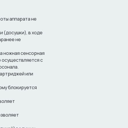
боты аппарата не
 (досушки), в ходе
аранее не
на ножная сенсорная
е осуществляется с
рсонала.
картриджей или
ому блокируется
воляет
озволяет