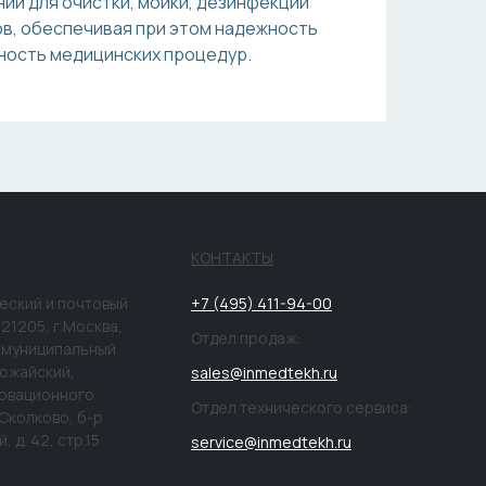
ий для очистки, мойки, дезинфекции
ов, обеспечивая при этом надежность
ность медицинских процедур.
КОНТАКТЫ
еский и почтовый
+7 (495) 411-94-00
121205, г.Москва,
Отдел продаж:
г.муниципальный
ожайский,
sales@inmedtekh.ru
новационного
Отдел технического сервиса:
Сколково, б-р
 д. 42, стр.15
service@inmedtekh.ru