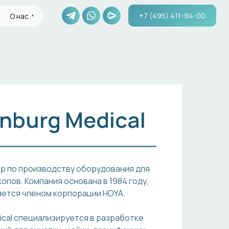
+7 (495) 411-94-00
О нас
nburg Medical
р по производству оборудования для
опов. Компания основана в 1984 году,
ляется членом корпорации HOYA.
cal специализируется в разработке