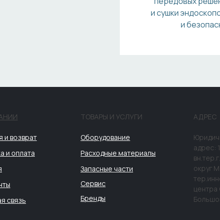
передовых решен
и сушки эндоскоп
и безопас
АНИИ
ТОВАРЫ И УСЛУГИ
АДРЕС
я и возврат
Оборудование
Юридич
адрес: 
а и оплата
Расходные материалы
вн.тер.
округ М
я
Запасные части
тер.ин
Сервис
нты
центра 
Бренды
Большой,
я связь