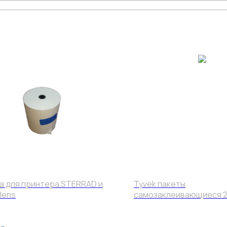
а для принтера STERRAD и
Tyvek пакеты
lens
самозаклеивающиеся 20