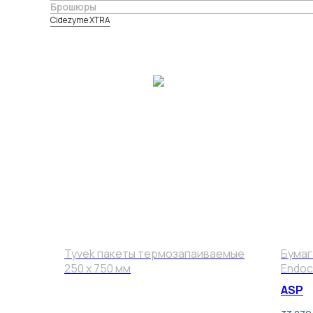
Брошюры
Cidezyme XTRA
Tyvek пакеты термозапаиваемые
Бумаг
250 x 750 мм
Endoc
ASP