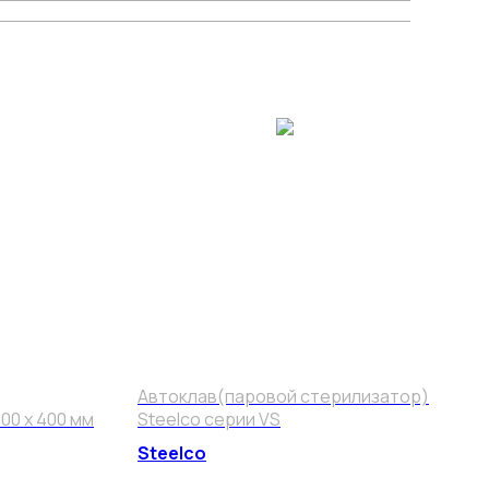
Автоклав(паровой стерилизатор)
0 x 400 мм
Steelco серии VS
Steelco