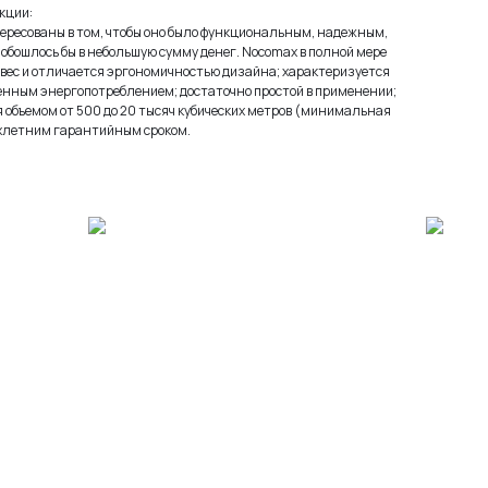
кции:
ересованы в том, чтобы оно было функциональным, надежным,
обошлось бы в небольшую сумму денег. Nocomax в полной мере
 вес и отличается эргономичностью дизайна; характеризуется
енным энергопотреблением; достаточно простой в применении;
 объемом от 500 до 20 тысяч кубических метров (минимальная
ухлетним гарантийным сроком.