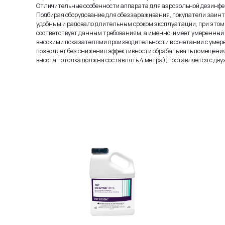
Отличительные особенности аппарата для аэрозольной дезинфе
Подбирая оборудование для обеззараживания, покупатели заинт
удобным и радовало длительным сроком эксплуатации, при этом 
соответствует данным требованиям, а именно: имеет умеренный
высокими показателями производительности в сочетании с умер
позволяет без снижения эффективности обрабатывать помещения
высота потолка должна составлять 4 метра); поставляется с дв