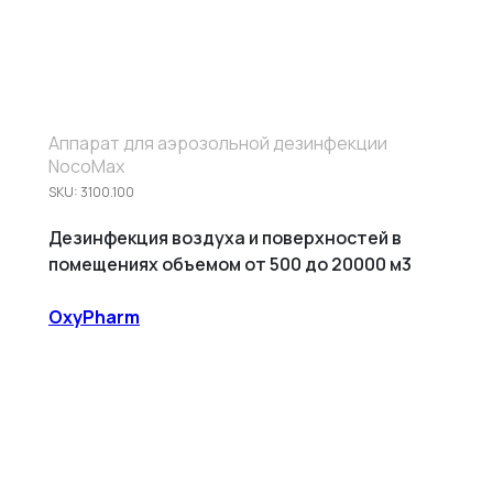
Аппарат для аэрозольной дезинфекции
NocoMax
SKU:
3100.100
Дезинфекция воздуха и поверхностей в
помещениях объемом от 500 до 20000 м3
OxyPharm