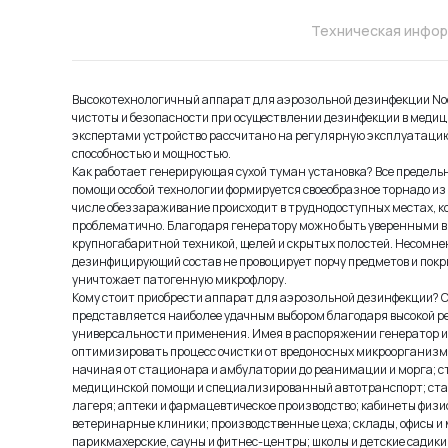
Техническая инфо
Высокотехнологичный аппарат для аэрозольной дезинфекции N
чистоты и безопасности при осуществлении дезинфекции в меди
экспертами устройство рассчитано на регулярную эксплуатацию
способностью и мощностью.
Как работает генерирующая сухой туман установка? Все предельн
помощи особой технологии формируется своеобразное торнадо из 
числе обеззараживание происходит в труднодоступных местах, к
проблематично. Благодаря генератору можно быть уверенными в 
крупногабаритной техникой, щелей и скрытых полостей. Несомне
дезинфицирующий состав не провоцирует порчу предметов и покры
уничтожает патогенную микрофлору.
Кому стоит приобрести аппарат для аэрозольной дезинфекции? 
представляется наиболее удачным выбором благодаря высокой р
универсальности применения. Имея в распоряжении генератор из
оптимизировать процесс очистки от вредоносных микроорганизм
начиная от стационара и амбулатории до реанимации и морга; 
медицинской помощи и специализированный автотранспорт; стан
лагеря; аптеки и фармацевтическое производство; кабинеты физи
ветеринарные клиники; производственные цеха; склады, офисы и
парикмахерские, сауны и фитнес-центры; школы и детские садики