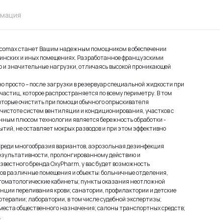
рмация
ocomax станет Вашим надежным помощником в обеспечении
цинских и иных помещениях. Разработанное французскими
 и значительные нагрузки, отличаясь высокой проникающей
о просто – после загрузки в резервуар специальной жидкости при
частиц, которое распространяется по всему периметру. В том
оторые очистить при помощи обычного опрыскивателя
чистоте систем вентиляции и кондиционирования, участков с
нным плюсом технологии является бережность обработки -
тий, не оставляет мокрых разводов и при этом эффективно
Среди многообразия вариантов, аэрозольная дезинфекция
езультативности, пролонгированному действию и
вестного бренда OxyPharm, у вас будет возможность
ов различные помещения и объекты: больничные отделения,
стоматологические кабинеты; пункты оказания неотложной
ции переливания крови; санатории, профилактории и детские
отерапии; лаборатории, в том числе судебной экспертизы;
 места общественного назначения; салоны транспортных средств;
.